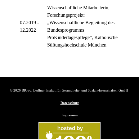
Wissenschaftliche Mitarbeiterin,
Forschungsprojekt:
07.2019 -
„Wissenschaftliche Begleitung des
12.2022
Bundesprogramms
ProKindertagespflege“, Katholische
Stiftungshochschule München
Wissenschaftliche Mitarbeiterin,
01.2017 -
Forschungsprojekt: „Gute gesunde
12.2018
Kindertagespflege“, Alice Salomon
Hochschule Berlin
© 2026 BIGSo, Berliner Institut für Gesundheits- und Sozialwissenschaften GmbH
Datenschutz
Wissenschaftliche Mitarbeiterin,
Forschungsprojekt: „Verständigungs
Impressum
prozess zu Qualitätskriterien in der
06.2016 -
Übergewichtsprävention bei
02.2017
Kindern – eine Träger- und