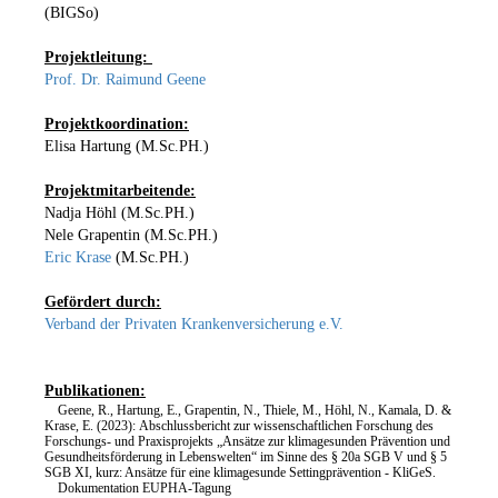
(BIGSo)
Projektleitung:
Prof. Dr. Raimund Geene
Projektkoordination:
Elisa Hartung (M.Sc.PH.)
Projektmitarbeitende:
Nadja Höhl (M.Sc.PH.)
Nele Grapentin (M.Sc.PH.)
Eric Krase
(M.Sc.PH.)
Gefördert durch:
Verband der Privaten Krankenversicherung e.V.
Publikationen:
Geene, R., Hartung, E., Grapentin, N., Thiele, M., Höhl, N., Kamala, D. &
Krase, E. (2023): Abschlussbericht zur wissenschaftlichen Forschung des
Forschungs- und Praxisprojekts „Ansätze zur klimagesunden Prävention und
Gesundheitsförderung in Lebenswelten“ im Sinne des § 20a SGB V und § 5
SGB XI, kurz: Ansätze für eine klimagesunde Settingprävention - KliGeS.
Dokumentation EUPHA-Tagung