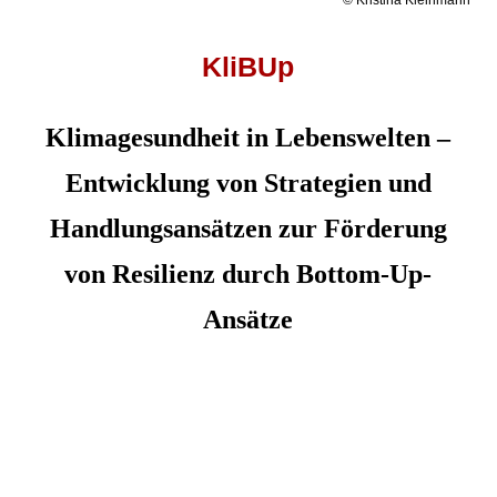
© Kristina Kleinmann
© Kristina Kleinmann
© Kristina Kleinmann
KliBUp
Klimagesundheit in Lebenswelten
–
Entwicklung von Strategien und
Handlungsansätzen zur Förderung
von Resilienz durch Bottom-Up-
Ansätze